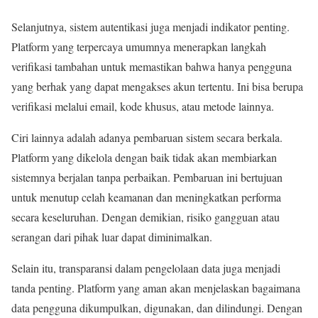
Selanjutnya, sistem autentikasi juga menjadi indikator penting.
Platform yang terpercaya umumnya menerapkan langkah
verifikasi tambahan untuk memastikan bahwa hanya pengguna
yang berhak yang dapat mengakses akun tertentu. Ini bisa berupa
verifikasi melalui email, kode khusus, atau metode lainnya.
Ciri lainnya adalah adanya pembaruan sistem secara berkala.
Platform yang dikelola dengan baik tidak akan membiarkan
sistemnya berjalan tanpa perbaikan. Pembaruan ini bertujuan
untuk menutup celah keamanan dan meningkatkan performa
secara keseluruhan. Dengan demikian, risiko gangguan atau
serangan dari pihak luar dapat diminimalkan.
Selain itu, transparansi dalam pengelolaan data juga menjadi
tanda penting. Platform yang aman akan menjelaskan bagaimana
data pengguna dikumpulkan, digunakan, dan dilindungi. Dengan