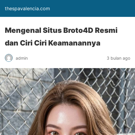
thespavalencia.com
Mengenal Situs Broto4D Resmi
dan Ciri Ciri Keamanannya
admin
3 bulan ago