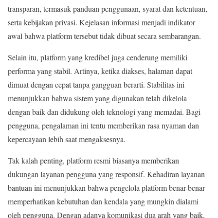
transparan, termasuk panduan penggunaan, syarat dan ketentuan,
serta kebijakan privasi. Kejelasan informasi menjadi indikator
awal bahwa platform tersebut tidak dibuat secara sembarangan.
Selain itu, platform yang kredibel juga cenderung memiliki
performa yang stabil. Artinya, ketika diakses, halaman dapat
dimuat dengan cepat tanpa gangguan berarti. Stabilitas ini
menunjukkan bahwa sistem yang digunakan telah dikelola
dengan baik dan didukung oleh teknologi yang memadai. Bagi
pengguna, pengalaman ini tentu memberikan rasa nyaman dan
kepercayaan lebih saat mengaksesnya.
Tak kalah penting, platform resmi biasanya memberikan
dukungan layanan pengguna yang responsif. Kehadiran layanan
bantuan ini menunjukkan bahwa pengelola platform benar-benar
memperhatikan kebutuhan dan kendala yang mungkin dialami
oleh pengguna. Dengan adanya komunikasi dua arah yang baik,