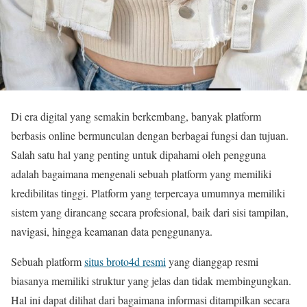
Di era digital yang semakin berkembang, banyak platform
berbasis online bermunculan dengan berbagai fungsi dan tujuan.
Salah satu hal yang penting untuk dipahami oleh pengguna
adalah bagaimana mengenali sebuah platform yang memiliki
kredibilitas tinggi. Platform yang terpercaya umumnya memiliki
sistem yang dirancang secara profesional, baik dari sisi tampilan,
navigasi, hingga keamanan data penggunanya.
Sebuah platform
situs broto4d resmi
yang dianggap resmi
biasanya memiliki struktur yang jelas dan tidak membingungkan.
Hal ini dapat dilihat dari bagaimana informasi ditampilkan secara