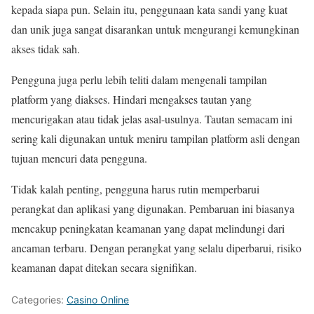
kepada siapa pun. Selain itu, penggunaan kata sandi yang kuat
dan unik juga sangat disarankan untuk mengurangi kemungkinan
akses tidak sah.
Pengguna juga perlu lebih teliti dalam mengenali tampilan
platform yang diakses. Hindari mengakses tautan yang
mencurigakan atau tidak jelas asal-usulnya. Tautan semacam ini
sering kali digunakan untuk meniru tampilan platform asli dengan
tujuan mencuri data pengguna.
Tidak kalah penting, pengguna harus rutin memperbarui
perangkat dan aplikasi yang digunakan. Pembaruan ini biasanya
mencakup peningkatan keamanan yang dapat melindungi dari
ancaman terbaru. Dengan perangkat yang selalu diperbarui, risiko
keamanan dapat ditekan secara signifikan.
Categories:
Casino Online