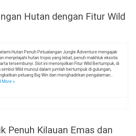
angan Hutan dengan Fitur Wild
elami Hutan Penuh Petualangan Jungle Adventure mengajak
n menjelajahi hutan tropis yang lebat, penuh makhluk eksotis
arta tersembunyi. Slot ini menonjolkan Fitur Wild Bertumpuk, di
simbol Wild muncul dalam jumlah bertumpuk di gulungan,
ngkatkan peluang Big Win dan menghadirkan pengalaman…
 More »
sik Penuh Kilauan Emas dan