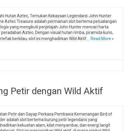
ahi Hutan Aztec, Temukan Kekayaan Legendaris John Hunter
he Aztec Treasure adalah permainan slot bertema petualangan
logis yang mengikuti penjelajah John Hunter mencari harta
 peradaban Aztec. Dengan visual hutan rimba, piramida kuno,
rtefak berkilau, slot ini menghadirkan Wild Aktif…
Read More »
ng Petir dengan Wild Aktif
atan Petir dan Sayap Perkasa Pembawa Kemenangan Bird of
er adalah slot bertema burung petir legendaris yang
adirkan kekuatan alam, kilat menyambar, dan energi langit
dahsyat. Slot ini menonjolkan Wild aktif, di mana simbol Wild