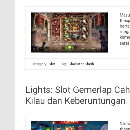
Masuk
thesp
bert
megah
kemen
sert
Category:
Slot
Tag:
Gladiator Clash
Lights: Slot Gemerlap C
Kilau dan Keberuntungan
Nikm
thesp