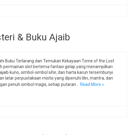
teri & Buku Ajaib
ahi Buku Terlarang dan Temukan Kekayaan Tome of the Lost
h permainan slot bertema fantasi gelap yang menampilkan
ajaib kuno, simbol-simbol sihir, dan harta karun tersembunyi.
n latar perpustakaan mistis yang dipenuhi lilin, mantra, dan
gan penuh simbol magis, setiap putaran…
Read More »