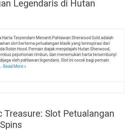
an Legendaris di Hutan
a Harta Terpendam Menanti Pahlawan Sherwood Gold adalah
inan slot bertema petualangan klasik yang terinspirasi dari
da Robin Hood. Pemain diajak menjelajahi Hutan Sherwood,
mbus pepohonan rimbun, dan menemukan harta tersembunyi
dijaga oleh pahlawan legendaris. Slot ini cocok bagi pemain
…
Read More »
 Treasure: Slot Petualangan
 Spins