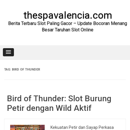
Skip
to
content
thespavalencia.com
Berita Terbaru Slot Paling Gacor – Update Bocoran Menang
Besar Taruhan Slot Online
TAG:
BIRD OF THUNDER
Bird of Thunder: Slot Burung
Petir dengan Wild Aktif
Kekuatan Petir dan Sayap Perkasa